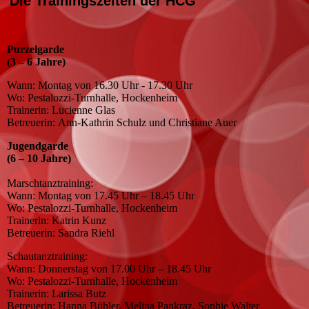
Die Trainingszeiten der HCG
Purzelgarde
(3 – 6 Jahre)
Wann: Montag von 16.30 Uhr - 17.30 Uhr
Wo: Pestalozzi-Turnhalle, Hockenheim
Trainerin: Lucienne Glas
Betreuerin: Ann-Kathrin Schulz und Christiane Auer
Jugendgarde
(6 – 10 Jahre)
Marschtanztraining:
Wann: Montag von 17.45 Uhr – 18.45 Uhr
Wo: Pestalozzi-Turnhalle, Hockenheim
Trainerin: Katrin Kunz
Betreuerin: Sandra Riehl
Schautanztraining:
Wann: Donnerstag von 17.00 Uhr – 18.45 Uhr
Wo: Pestalozzi-Turnhalle, Hockenheim
Trainerin: Larissa Butz
Betreuerin: Hanna Bühler, Melina Pankraz, Sophie Walter