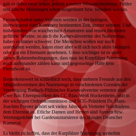
gab es dabei zwar selten, jedoch konnten Missverständnisse, Fehler
und falsche Meinungen schon ausgeräumt bzw. behoben werden.
Freundschaften unter Vereinen werden in der heutigen,
überwiegend vom Kommerz bestimmten Zeit, immer seltener. Und
insbesondere von waschechten Amateuren und reinen Idealisten
geführte Vereine, so auch die Karnevalsvereine des Narrenrings,
haben es immer schwerer. Die Menschen wollen nur noch
unterhalten werden, kaum einer aber will sich noch aktiv betätigen
oder gar ein Ehrenamt annehmen. Umso wichtiger ist es unter
diesen Rahmenbedingungen, dass man im Kurpfälzer Narrenring
noch aufeinander zählen kann und gegenseitige Hilfe kein
Fremdwort ist.
Bemerkenswert ist schließlich noch, dass mehrere Freunde aus den
Mitgliedsvereinen des Narrenrings in verschiedenen Gremien der
Vereinigung Badisch-Pfälzischer Karnevalvereine vertreten sind.
Uwe Bär, Ehrenpräsident des CC Blau-Weiß Hockenheim, sitzt in
der wichtigen Ordenskommission und SCG-Präsident Dr. Hans-
Joachim Förster gehört seit vielen Jahren als Vertreter Nordbadens
dem Ehrenrat an. Etliche Damen und Herren sind Juroren bzw.
Wertungsrichter bei Gardetanzturnieren des Bundes Deutscher
Karneval.
Es bleibt zu hoffen, dass der Kurpfälzer Narrenring weiterhin