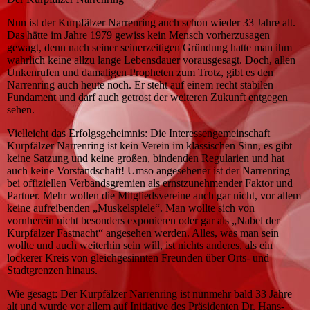
Nun ist der Kurpfälzer Narrenring auch schon wieder 33 Jahre alt.
Das hätte im Jahre 1979 gewiss kein Mensch vorherzusagen
gewagt, denn nach seiner seinerzeitigen Gründung hatte man ihm
wahrlich keine allzu lange Lebensdauer vorausgesagt. Doch, allen
Unkenrufen und damaligen Propheten zum Trotz, gibt es den
Narrenring auch heute noch. Er steht auf einem recht stabilen
Fundament und darf auch getrost der weiteren Zukunft entgegen
sehen.
Vielleicht das Erfolgsgeheimnis: Die Interessengemeinschaft
Kurpfälzer Narrenring ist kein Verein im klassischen Sinn, es gibt
keine Satzung und keine großen, bindenden Regularien und hat
auch keine Vorstandschaft! Umso angesehener ist der Narrenring
bei offiziellen Verbandsgremien als ernstzunehmender Faktor und
Partner. Mehr wollen die Mitgliedsvereine auch gar nicht, vor allem
keine aufreibenden „Muskelspiele“. Man wollte sich von
vornherein nicht besonders exponieren oder gar als „Nabel der
Kurpfälzer Fastnacht“ angesehen werden. Alles, was man sein
wollte und auch weiterhin sein will, ist nichts anderes, als ein
lockerer Kreis von gleichgesinnten Freunden über Orts- und
Stadtgrenzen hinaus.
Wie gesagt: Der Kurpfälzer Narrenring ist nunmehr bald 33 Jahre
alt und wurde vor allem auf Initiative des Präsidenten Dr. Hans-