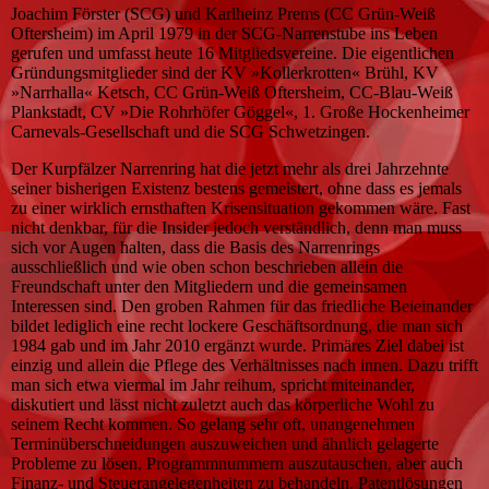
Joachim Förster (SCG) und Karlheinz Prems (CC Grün-Weiß
Oftersheim) im April 1979 in der SCG-Narrenstube ins Leben
gerufen und umfasst heute 16 Mitgliedsvereine. Die eigentlichen
Gründungsmitglieder sind der KV »Kollerkrotten« Brühl, KV
»Narrhalla« Ketsch, CC Grün-Weiß Oftersheim, CC-Blau-Weiß
Plankstadt, CV »Die Rohrhöfer Göggel«, 1. Große Hockenheimer
Carnevals-Gesellschaft und die SCG Schwetzingen.
Der Kurpfälzer Narrenring hat die jetzt mehr als drei Jahrzehnte
seiner bisherigen Existenz bestens gemeistert, ohne dass es jemals
zu einer wirklich ernsthaften Krisensituation gekommen wäre. Fast
nicht denkbar, für die Insider jedoch verständlich, denn man muss
sich vor Augen halten, dass die Basis des Narrenrings
ausschließlich und wie oben schon beschrieben allein die
Freundschaft unter den Mitgliedern und die gemeinsamen
Interessen sind. Den groben Rahmen für das friedliche Beieinander
bildet lediglich eine recht lockere Geschäftsordnung, die man sich
1984 gab und im Jahr 2010 ergänzt wurde. Primäres Ziel dabei ist
einzig und allein die Pflege des Verhältnisses nach innen. Dazu trifft
man sich etwa viermal im Jahr reihum, spricht miteinander,
diskutiert und lässt nicht zuletzt auch das körperliche Wohl zu
seinem Recht kommen. So gelang sehr oft, unangenehmen
Terminüberschneidungen auszuweichen und ähnlich gelagerte
Probleme zu lösen, Programmnummern auszutauschen, aber auch
Finanz- und Steuerangelegenheiten zu behandeln. Patentlösungen