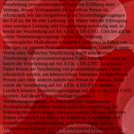
Verarbeitung personenbezogener Daten zur Erfüllung eines
Vertrags, dessen Vertragspartei die betroffene Person ist,
erforderlich, wie dies beispielsweise bei Verarbeitungsvorgängen
der Fall ist, die für eine Lieferung von Waren oder die Erbringung
einer sonstigen Leistung oder Gegenleistung notwendig sind, so
beruht die Verarbeitung auf Art. 6 I lit. b DS-GVO. Gleiches gilt für
solche Verarbeitungsvorgänge die zur Durchführung
vorvertraglicher Maßnahmen erforderlich sind, etwa in Fällen von
Anfragen zur unseren Produkten oder Leistungen. Unterliegt unser
Verein einer rechtlichen Verpflichtung durch welche eine
Verarbeitung von personenbezogenen Daten erforderlich wird, so
basiert die Verarbeitung auf Art. 6 I lit. c DS-GVO. In seltenen
Fällen könnte die Verarbeitung von personenbezogenen Daten
erforderlich werden, um lebenswichtige Interessen der betroffenen
Person oder einer anderen natürlichen Person zu schützen. Dann
würde die Verarbeitung auf Art. 6 I lit. d DS-GVO beruhen.
Letztlich könnten Verarbeitungsvorgänge auf Art. 6 I lit. f DS-GVO
beruhen. Auf dieser Rechtsgrundlage basieren
Verarbeitungsvorgänge, die von keiner der vorgenannten
Rechtsgrundlagen erfasst werden, wenn die Verarbeitung zur
Wahrung eines berechtigten Interesses unseres Vereins oder eines
Dritten erforderlich ist, sofern die Interessen, Grundrechte und
Grundfreiheiten des Betroffenen nicht überwiegen. Solche
Verarbeitungsvorgänge sind uns insbesondere deshalb gestattet,
weil sie durch den Europäischen Gesetzgeber besonders erwähnt