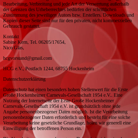
Bearbeitung, Verbreitung und jede Art der Verwertung außerhalb
der Grenzen des Urheberrechtes bedürfen der schriftlichen
Zustimmung des jeweiligen Autors bzw. Erstellers. Downloads und
Kopien dieser Seite sind nur für den privaten, nicht kommerziellen
Gebrauch gestattet.
Kontakt
Sabine Kern, Tel. 06205/17654,
Nico Glas,
hcgvorstand@gmail.com
HCG e.V., Postfach 1244, 68755 Hockenheim
Datenschutzerklärung
Datenschutz hat einen besonders hohen Stellenwert für die Erste
Große Hockenheimer Carnevals-Gesellschaft 1954 e.V.. Eine
Nutzung der Internetseite der Erste Große Hockenheimer
Carnevals-Gesellschaft 1954 e.V. ist grundsätzlich ohne jede
Angabe personenbezogener Daten möglich. Ist die Verarbeitung
personenbezogener Daten erforderlich und besteht für eine solche
Verarbeitung keine gesetzliche Grundlage, holen wir generell eine
Einwilligung der betroffenen Person ein.