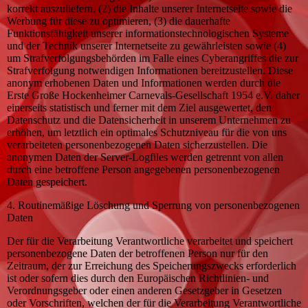
korrekt auszuliefern, (2) die Inhalte unserer Internetseite sowie die
Werbung für diese zu optimieren, (3) die dauerhafte
Funktionsfähigkeit unserer informationstechnologischen Systeme
und der Technik unserer Internetseite zu gewährleisten sowie (4)
um Strafverfolgungsbehörden im Falle eines Cyberangriffes die zur
Strafverfolgung notwendigen Informationen bereitzustellen. Diese
anonym erhobenen Daten und Informationen werden durch die
Erste Große Hockenheimer Carnevals-Gesellschaft 1954 e.V. daher
einerseits statistisch und ferner mit dem Ziel ausgewertet, den
Datenschutz und die Datensicherheit in unserem Unternehmen zu
erhöhen, um letztlich ein optimales Schutzniveau für die von uns
verarbeiteten personenbezogenen Daten sicherzustellen. Die
anonymen Daten der Server-Logfiles werden getrennt von allen
durch eine betroffene Person angegebenen personenbezogenen
Daten gespeichert.
4. Routinemäßige Löschung und Sperrung von personenbezogenen
Daten
Der für die Verarbeitung Verantwortliche verarbeitet und speichert
personenbezogene Daten der betroffenen Person nur für den
Zeitraum, der zur Erreichung des Speicherungszwecks erforderlich
ist oder sofern dies durch den Europäischen Richtlinien- und
Verordnungsgeber oder einen anderen Gesetzgeber in Gesetzen
oder Vorschriften, welchen der für die Verarbeitung Verantwortliche