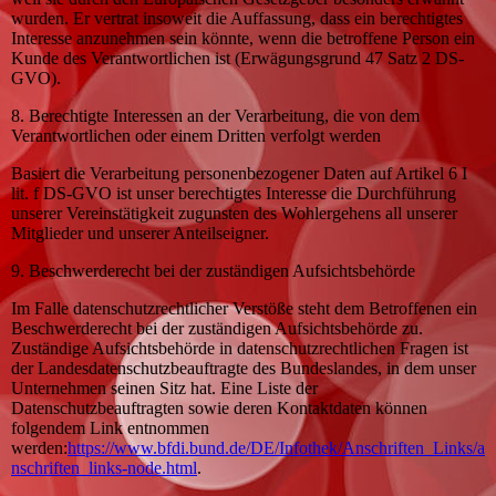
wurden. Er vertrat insoweit die Auffassung, dass ein berechtigtes
Interesse anzunehmen sein könnte, wenn die betroffene Person ein
Kunde des Verantwortlichen ist (Erwägungsgrund 47 Satz 2 DS-
GVO).
8. Berechtigte Interessen an der Verarbeitung, die von dem
Verantwortlichen oder einem Dritten verfolgt werden
Basiert die Verarbeitung personenbezogener Daten auf Artikel 6 I
lit. f DS-GVO ist unser berechtigtes Interesse die Durchführung
unserer Vereinstätigkeit zugunsten des Wohlergehens all unserer
Mitglieder und unserer Anteilseigner.
9. Beschwerderecht bei der zuständigen Aufsichtsbehörde
Im Falle datenschutzrechtlicher Verstöße steht dem Betroffenen ein
Beschwerderecht bei der zuständigen Aufsichtsbehörde zu.
Zuständige Aufsichtsbehörde in datenschutzrechtlichen Fragen ist
der Landesdatenschutzbeauftragte des Bundeslandes, in dem unser
Unternehmen seinen Sitz hat. Eine Liste der
Datenschutzbeauftragten sowie deren Kontaktdaten können
folgendem Link entnommen
werden:
https://www.bfdi.bund.de/DE/Infothek/Anschriften_Links/a
nschriften_links-node.html
.