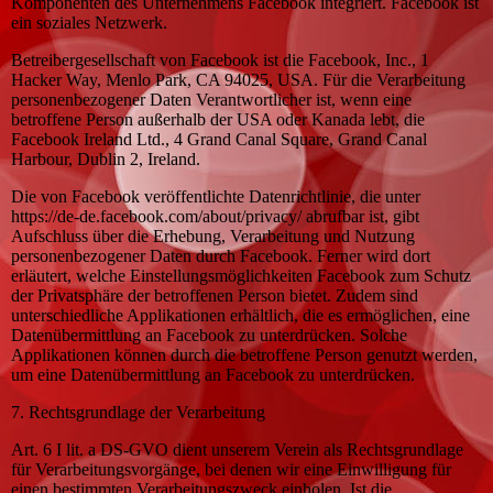
Komponenten des Unternehmens Facebook integriert. Facebook ist
ein soziales Netzwerk.
Betreibergesellschaft von Facebook ist die Facebook, Inc., 1
Hacker Way, Menlo Park, CA 94025, USA. Für die Verarbeitung
personenbezogener Daten Verantwortlicher ist, wenn eine
betroffene Person außerhalb der USA oder Kanada lebt, die
Facebook Ireland Ltd., 4 Grand Canal Square, Grand Canal
Harbour, Dublin 2, Ireland.
Die von Facebook veröffentlichte Datenrichtlinie, die unter
https://de-de.facebook.com/about/privacy/ abrufbar ist, gibt
Aufschluss über die Erhebung, Verarbeitung und Nutzung
personenbezogener Daten durch Facebook. Ferner wird dort
erläutert, welche Einstellungsmöglichkeiten Facebook zum Schutz
der Privatsphäre der betroffenen Person bietet. Zudem sind
unterschiedliche Applikationen erhältlich, die es ermöglichen, eine
Datenübermittlung an Facebook zu unterdrücken. Solche
Applikationen können durch die betroffene Person genutzt werden,
um eine Datenübermittlung an Facebook zu unterdrücken.
7. Rechtsgrundlage der Verarbeitung
Art. 6 I lit. a DS-GVO dient unserem Verein als Rechtsgrundlage
für Verarbeitungsvorgänge, bei denen wir eine Einwilligung für
einen bestimmten Verarbeitungszweck einholen. Ist die