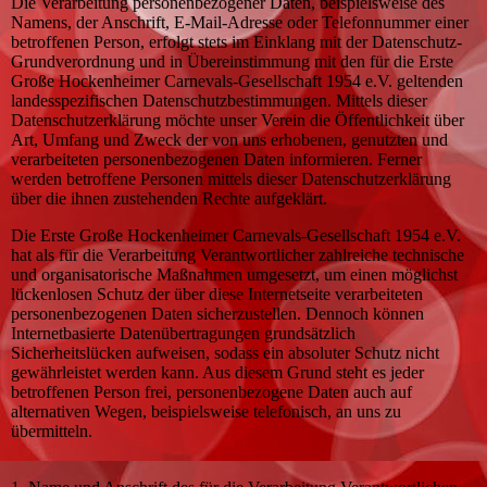
Die Verarbeitung personenbezogener Daten, beispielsweise des
Namens, der Anschrift, E-Mail-Adresse oder Telefonnummer einer
betroffenen Person, erfolgt stets im Einklang mit der Datenschutz-
Grundverordnung und in Übereinstimmung mit den für die Erste
Große Hockenheimer Carnevals-Gesellschaft 1954 e.V. geltenden
landesspezifischen Datenschutzbestimmungen. Mittels dieser
Datenschutzerklärung möchte unser Verein die Öffentlichkeit über
Art, Umfang und Zweck der von uns erhobenen, genutzten und
verarbeiteten personenbezogenen Daten informieren. Ferner
werden betroffene Personen mittels dieser Datenschutzerklärung
über die ihnen zustehenden Rechte aufgeklärt.
Die Erste Große Hockenheimer Carnevals-Gesellschaft 1954 e.V.
hat als für die Verarbeitung Verantwortlicher zahlreiche technische
und organisatorische Maßnahmen umgesetzt, um einen möglichst
lückenlosen Schutz der über diese Internetseite verarbeiteten
personenbezogenen Daten sicherzustellen. Dennoch können
Internetbasierte Datenübertragungen grundsätzlich
Sicherheitslücken aufweisen, sodass ein absoluter Schutz nicht
gewährleistet werden kann. Aus diesem Grund steht es jeder
betroffenen Person frei, personenbezogene Daten auch auf
alternativen Wegen, beispielsweise telefonisch, an uns zu
übermitteln.