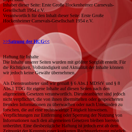
Inhaber dieser Seite: Erste Große Hockenheimer Carnevals-
Gesellschaft 1954 e.V.
Verantwortlich für den Inhalt dieser Seite: Erste Große
Hockenheimer Carnevals-Gesellschaft 1954 e.V.
>>Satzung der HCG<<
Haftung für Inhalte
Die Inhalte unserer Seiten wurden mit größter Sorgfalt erstellt. Für
die Richtigkeit, Vollständigkeit und Aktualität der Inhalte können
wir jedoch keine Gewähr übernehmen.
Als Diensteanbieter sind wir gemäß § 6 Abs.1 MDStV und § 8
Abs.1 TDG für eigene Inhalte auf diesen Seiten nach den
allgemeinen Gesetzen verantwortlich. Diensteanbieter sind jedoch
nicht verpflichtet, die von ihnen übermittelten oder gespeicherten
fremden Informationen zu überwachen oder nach Umständen zu
forschen, die auf eine rechtswidrige Tätigkeit hinweisen.
Verpflichtungen zur Entfernung oder Sperrung der Nutzung von
Informationen nach den allgemeinen Gesetzen bleiben hiervon
unberührt. Eine diesbezügliche Haftung ist jedoch erst ab dem
Zeitpunkt der Kenntnis einer konkreten Rechtsverletzung möglich.