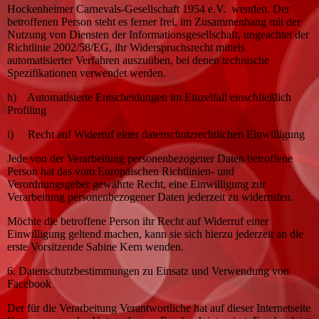
Hockenheimer Carnevals-Gesellschaft 1954 e.V. wenden. Der
betroffenen Person steht es ferner frei, im Zusammenhang mit der
Nutzung von Diensten der Informationsgesellschaft, ungeachtet der
Richtlinie 2002/58/EG, ihr Widerspruchsrecht mittels
automatisierter Verfahren auszuüben, bei denen technische
Spezifikationen verwendet werden.
h) Automatisierte Entscheidungen im Einzelfall einschließlich
Profiling
i) Recht auf Widerruf einer datenschutzrechtlichen Einwilligung
Jede von der Verarbeitung personenbezogener Daten betroffene
Person hat das vom Europäischen Richtlinien- und
Verordnungsgeber gewährte Recht, eine Einwilligung zur
Verarbeitung personenbezogener Daten jederzeit zu widerrufen.
Möchte die betroffene Person ihr Recht auf Widerruf einer
Einwilligung geltend machen, kann sie sich hierzu jederzeit an die
erste Vorsitzende Sabine Kern wenden.
6. Datenschutzbestimmungen zu Einsatz und Verwendung von
Facebook
Der für die Verarbeitung Verantwortliche hat auf dieser Internetseite