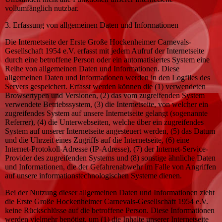
vollumfänglich nutzbar.
3. Erfassung von allgemeinen Daten und Informationen
Die Internetseite der Erste Große Hockenheimer Carnevals-
Gesellschaft 1954 e.V. erfasst mit jedem Aufruf der Internetseite
durch eine betroffene Person oder ein automatisiertes System eine
Reihe von allgemeinen Daten und Informationen. Diese
allgemeinen Daten und Informationen werden in den Logfiles des
Servers gespeichert. Erfasst werden können die (1) verwendeten
Browsertypen und Versionen, (2) das vom zugreifenden System
verwendete Betriebssystem, (3) die Internetseite, von welcher ein
zugreifendes System auf unsere Internetseite gelangt (sogenannte
Referrer), (4) die Unterwebseiten, welche über ein zugreifendes
System auf unserer Internetseite angesteuert werden, (5) das Datum
und die Uhrzeit eines Zugriffs auf die Internetseite, (6) eine
Internet-Protokoll-Adresse (IP-Adresse), (7) der Internet-Service-
Provider des zugreifenden Systems und (8) sonstige ähnliche Daten
und Informationen, die der Gefahrenabwehr im Falle von Angriffen
auf unsere informationstechnologischen Systeme dienen.
Bei der Nutzung dieser allgemeinen Daten und Informationen zieht
die Erste Große Hockenheimer Carnevals-Gesellschaft 1954 e.V.
keine Rückschlüsse auf die betroffene Person. Diese Informationen
werden vielmehr benötigt, um (1) die Inhalte unserer Internetseite