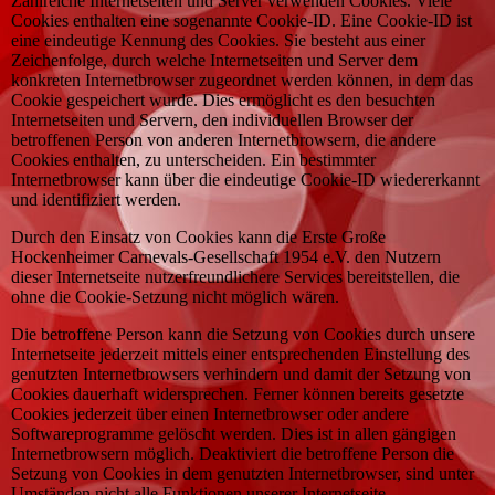
Zahlreiche Internetseiten und Server verwenden Cookies. Viele
Cookies enthalten eine sogenannte Cookie-ID. Eine Cookie-ID ist
eine eindeutige Kennung des Cookies. Sie besteht aus einer
Zeichenfolge, durch welche Internetseiten und Server dem
konkreten Internetbrowser zugeordnet werden können, in dem das
Cookie gespeichert wurde. Dies ermöglicht es den besuchten
Internetseiten und Servern, den individuellen Browser der
betroffenen Person von anderen Internetbrowsern, die andere
Cookies enthalten, zu unterscheiden. Ein bestimmter
Internetbrowser kann über die eindeutige Cookie-ID wiedererkannt
und identifiziert werden.
Durch den Einsatz von Cookies kann die Erste Große
Hockenheimer Carnevals-Gesellschaft 1954 e.V. den Nutzern
dieser Internetseite nutzerfreundlichere Services bereitstellen, die
ohne die Cookie-Setzung nicht möglich wären.
Die betroffene Person kann die Setzung von Cookies durch unsere
Internetseite jederzeit mittels einer entsprechenden Einstellung des
genutzten Internetbrowsers verhindern und damit der Setzung von
Cookies dauerhaft widersprechen. Ferner können bereits gesetzte
Cookies jederzeit über einen Internetbrowser oder andere
Softwareprogramme gelöscht werden. Dies ist in allen gängigen
Internetbrowsern möglich. Deaktiviert die betroffene Person die
Setzung von Cookies in dem genutzten Internetbrowser, sind unter
Umständen nicht alle Funktionen unserer Internetseite