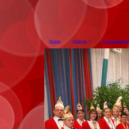
Home
Aktiven
Tanzsportabtei
Vorstand
Trainingsze
Elferrat
Tanzgard
Senat
Soliste
UHU's
Trainer/Bet