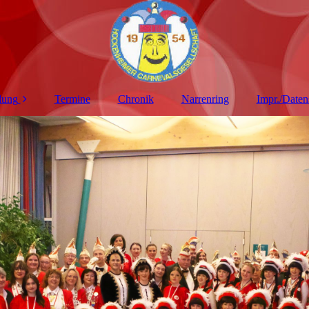
lung
Termine
Chronik
Narrenring
Impr./Daten
iten
en
n
reuer